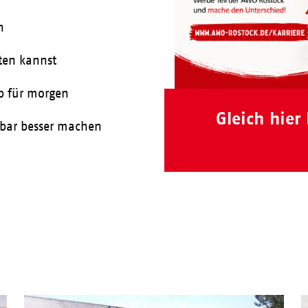
n
lten kannst
up für morgen
Gleich hier
ürbar besser machen