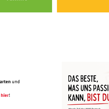
arten
und
hier
!