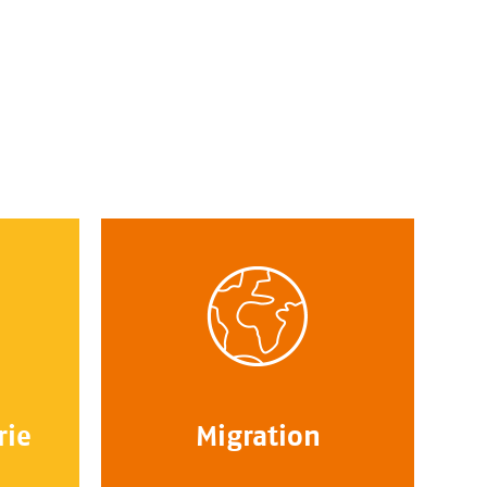
rie
Migration