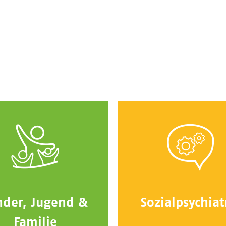
nder, Jugend &
Sozialpsychiat
Familie