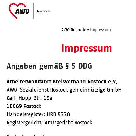
Skip
Open
Close
to
mobile
mobile
content
menu
menu
AWO Rostock
»
Impressum
Impressum
Angaben gemäß § 5 DDG
Arbeiterwohlfahrt Kreisverband Rostock e.V.
AWO-Sozialdienst Rostock gemeinnützige GmbH
Carl-Hopp-Str. 19a
18069 Rostock
Handelsregister: HRB 5778
Registergericht: Amtsgericht Rostock