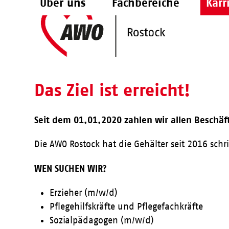
Über uns
Fachbereiche
Karr
Skip
to
content
Das Ziel ist erreicht!
Seit dem 01.01.2020 zahlen wir allen Beschäf
Die AWO Rostock hat die Gehälter seit 2016 schr
WEN SUCHEN WIR?
Erzieher (m/w/d)
Pflegehilfskräfte und Pflegefachkräfte
Sozialpädagogen (m/w/d)