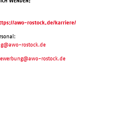
MICH WENDEN?
ttps://awo-rostock.de/karriere/
rsonal:
ng@awo-rostock.de
ewerbung@awo-rostock.de