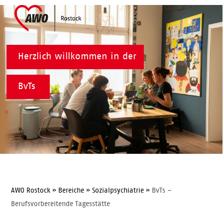
Skip
Open
Close
to
mobile
mobile
content
menu
menu
Herzlich willkommen in der
BvTs
AWO Rostock
»
Bereiche
»
Sozialpsychiatrie
»
BvTs –
Berufsvorbereitende Tagesstätte