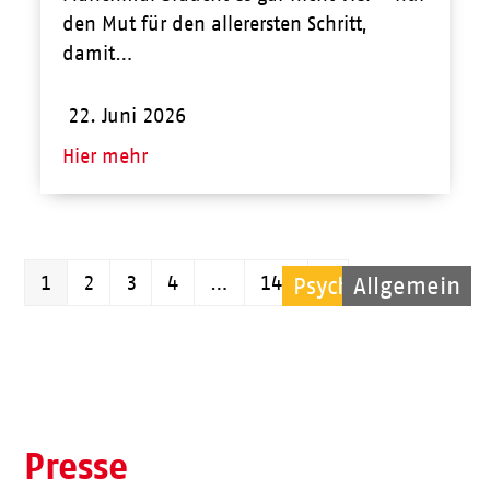
den Mut für den allerersten Schritt,
damit…
22. Juni 2026
Hier mehr
Seite
Seite
Seite
Seite
Seite
Vorwärts
1
2
3
4
…
143
Psychische Hilfe
Allgemein
Allgemein
Kinder
Kinder
Kinder
Kinder
Kinder
Pflege
Pflege
Pflege
Pflege
Presse