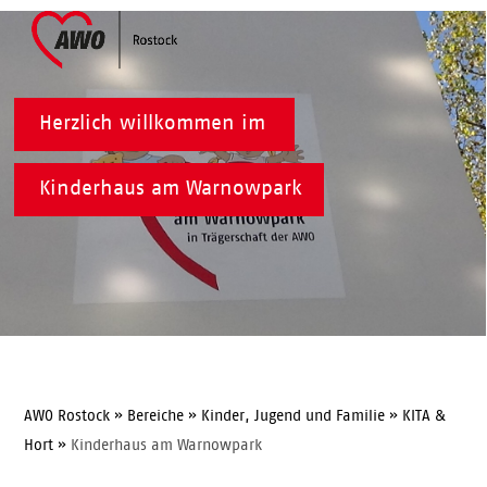
Skip
Open
Close
to
mobile
mobile
content
menu
menu
Herzlich willkommen im
Kinderhaus am Warnowpark
AWO Rostock
»
Bereiche
»
Kinder, Jugend und Familie
»
KITA &
Hort
»
Kinderhaus am Warnowpark