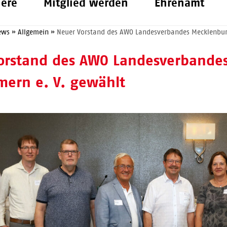
iere
Mitglied werden
Ehrenamt
ews
»
Allgemein
»
Neuer Vorstand des AWO Landesverbandes Mecklenbu
orstand des AWO Landesverbande
ern e. V. gewählt