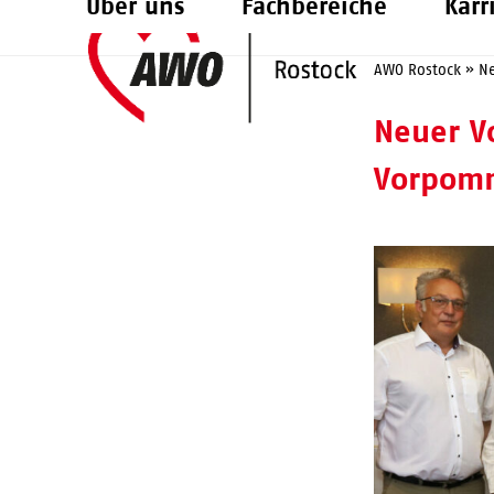
Über uns
Fachbereiche
Karr
Skip
to
AWO Rostock
»
N
content
Neuer V
Vorpomm