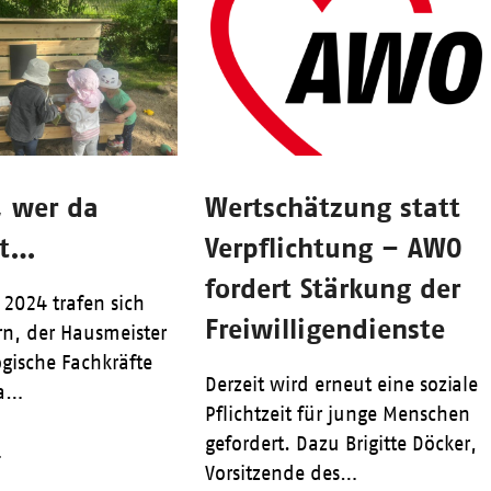
, wer da
Wertschätzung statt
rt…
Verpflichtung – AWO
fordert Stärkung der
 2024 trafen sich
Freiwilligendienste
rn, der Hausmeister
ische Fachkräfte
Derzeit wird erneut eine soziale
ta…
Pflichtzeit für junge Menschen
gefordert. Dazu Brigitte Döcker,
4
Vorsitzende des…