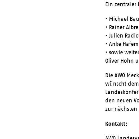
Ein zentrale
• Michael Bau
• Rainer Albre
• Julien Radlo
• Anke Hafema
• sowie weite
Oliver Hohn 
Die AWO Meck
wünscht dem 
Landeskonfere
den neuen Vor
zur nächsten 
Kontakt:
AWO Landesve