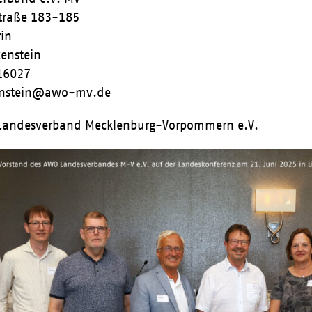
traße 183-185
in
kenstein
616027
kenstein@awo-mv.de
Landesverband Mecklenburg-Vorpommern e.V.