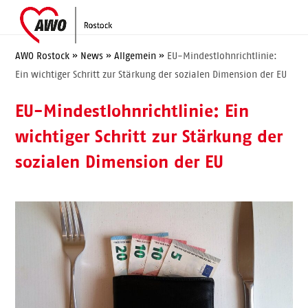
Skip
Open
Close
to
mobile
mobile
content
menu
menu
AWO Rostock
»
News
»
Allgemein
»
EU-Mindestlohnrichtlinie:
Ein wichtiger Schritt zur Stärkung der sozialen Dimension der EU
EU-Mindestlohnrichtlinie: Ein
wichtiger Schritt zur Stärkung der
sozialen Dimension der EU