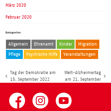
März 2020
Februar 2020
Kategorien
Allgemein
Ehrenamt
Kinder
Migration
Pflege
Psychische Hilfe
Veranstaltungen
Tag der Demokratie am
Welt-Alzheimertag
vorheriger
Nächster
15. September 2022
am 21. September
Beitrag:
Beitrag: