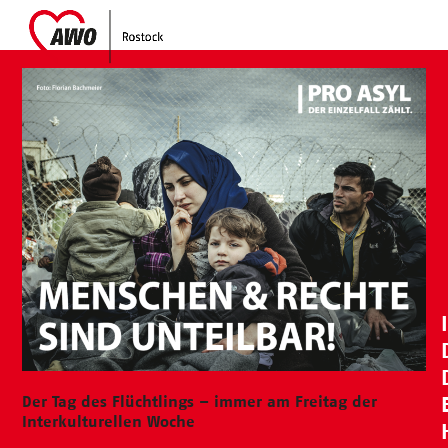
Skip
Open
Close
to
mobile
mobile
content
menu
menu
Der Tag des Flüchtlings – immer am Freitag der
Interkulturellen Woche