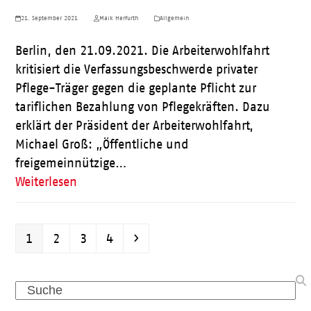
21. September 2021
Maik Herfurth
Allgemein
Berlin, den 21.09.2021. Die Arbeiterwohlfahrt
kritisiert die Verfassungsbeschwerde privater
Pflege-Träger gegen die geplante Pflicht zur
tariflichen Bezahlung von Pflegekräften. Dazu
erklärt der Präsident der Arbeiterwohlfahrt,
Michael Groß: „Öffentliche und
freigemeinnützige…
Weiterlesen
Seite
Seite
Seite
Seite
Vorwärts
1
2
3
4
Search