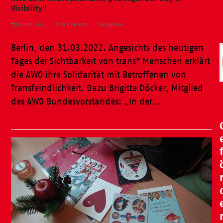
Visibility“
31. März 2022
Maik Herfurth
Allgemein
Berlin, den 31.03.2022. Angesichts des heutigen
Tages der Sichtbarkeit von trans* Menschen erklärt
die AWO ihre Solidarität mit Betroffenen von
Transfeindlichkeit. Dazu Brigitte Döcker, Mitglied
des AWO Bundesvorstandes: „In der…
Weiterlesen