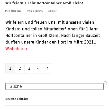
Wir feiern 1 Jahr Hortcontainer Groß Klein!
20. März 2022
Maik Herfurth
Kinder
Wir feiern und freuen uns, mit unseren vielen
Kindern und tollen Mitarbeiter*innen für 1 Jahr
Hortcontainer in Groß Klein. Nach langer Bauzeit
durften unsere Kinder den Hort im März 2021…
Weiterlesen
Seite
Seite
Seite
Seite
Vorwärts
1
2
3
4
Search
Neueste Beiträge