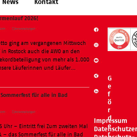
News
Kontakt
irmenlauf 2026!
urth
Veranstaltungen
tto ging am vergangenen Mittwoch
 in Rostock auch die AWO an den
 Rekordbeteiligung von mehr als 1.000
nsere Läuferinnen und Läufer…
G
e
f
 Sommerfest für alle in Bad
ö
r
urth
Veranstaltungen
d
Impressum
e
 Uhr – Eintritt frei Zum zweiten Mal
Datenschutze
r
.A – das Sommerfest für alle in Bad