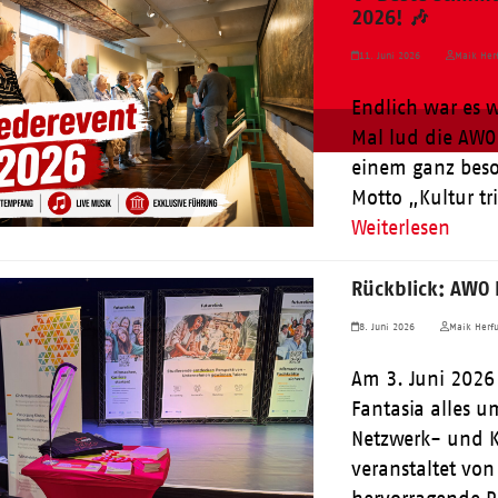
2026! 🎶
11. Juni 2026
Maik Herf
Endlich war es w
Mal lud die AWO 
einem ganz beso
Motto „Kultur tr
Weiterlesen
Rückblick: AWO 
8. Juni 2026
Maik Herfu
Am 3. Juni 2026 
Fantasia alles u
Netzwerk- und K
veranstaltet von