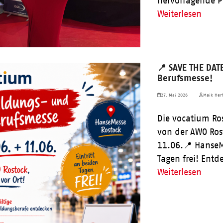
hervorragende 
Weiterlesen
📍 SAVE THE DAT
Berufsmesse!
27. Mai 2026
Maik Herf
Die vocatium Ros
von der AWO Rost
11.06.📍 HanseMe
Tagen frei! Ent
Weiterlesen