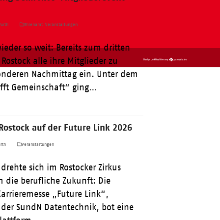
urth
Ehrenamt
,
Veranstaltungen
ieder so weit: Bereits zum dritten
Rostock alle ihre Mitglieder zu
nderen Nachmittag ein. Unter dem
ifft Gemeinschaft“ ging…
Rostock auf der Future Link 2026
rth
Veranstaltungen
drehte sich im Rostocker Zirkus
m die berufliche Zukunft: Die
arrieremesse „Future Link“,
 der SundN Datentechnik, bot eine