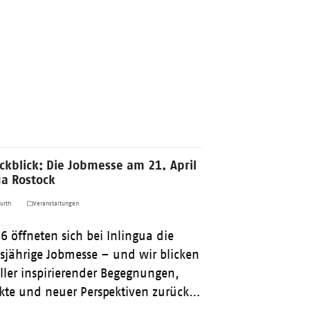
ückblick: Die Jobmesse am 21. April
ua Rostock
urth
Veranstaltungen
6 öffneten sich bei Inlingua die
esjährige Jobmesse – und wir blicken
ller inspirierender Begegnungen,
akte und neuer Perspektiven zurück…