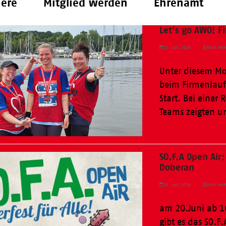
iere
Mitglied werden
Ehrenamt
Let’s go AWO! F
22. Juni 2026
Maik Herf
Unter diesem Mo
beim Firmenlauf
Start. Bei einer
Teams zeigten u
Weiterlesen
SO.F.A Open Air:
Doberan
15. Juni 2026
Maik Herf
am 20.Juni ab 16
gibt es das SO.F