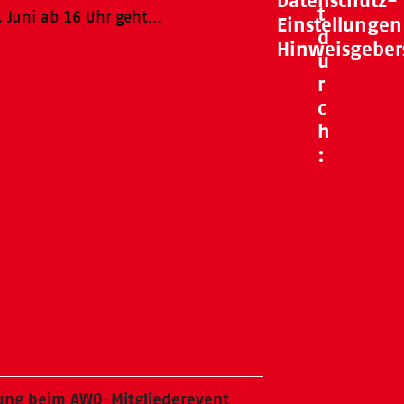
Datenschutz-
t
 Juni ab 16 Uhr geht…
Einstellungen
d
Hinweisgeber
u
r
c
h
:
ung beim AWO-Mitgliederevent