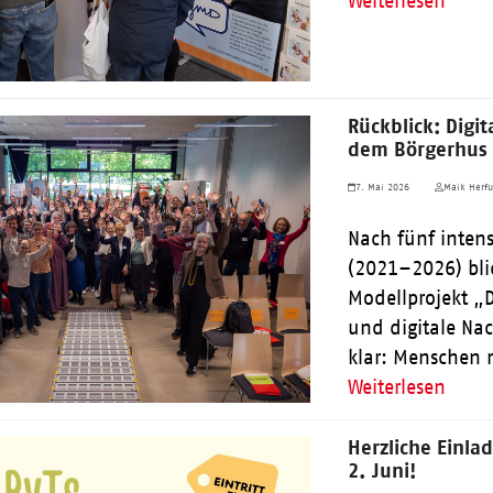
Weiterlesen
Rückblick: Digit
dem Börgerhus 
7. Mai 2026
Maik Herfu
Nach fünf inten
(2021–2026) bli
Modellprojekt „
und digitale Nac
klar: Menschen
Weiterlesen
Herzliche Einl
2. Juni!