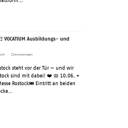
Plattform…
E! VOCATIUM Ausbildungs- und
urth
Veranstaltungen
tock steht vor der Tür — und wir
ock sind mit dabei! ❤️ 📅 10.06. +
sse Rostock🎟️ Eintritt an beiden
decke…