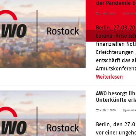
der Pandemie b
24. März 2020
pxmedi
Berlin, 27.03.20
Corona-Krise sch
finanziellen No
Erleichterungen 
entschärft das a
Armutskonfere
Weiterlesen
AWO besorgt übe
Unterkünfte erl
24. März 2020
pxmedi
Berlin, den 27.0
vor einer ungeh