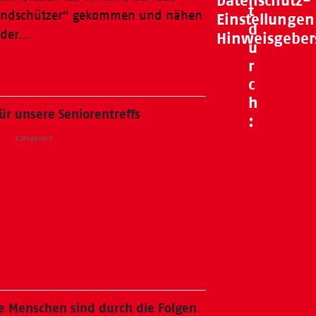
Datenschutz-
t
Mundschützer“ gekommen und nähen
Einstellungen
d
e der…
Hinweisgeber
u
r
c
h
ür unsere Seniorentreffs
:
a
Allgemein
e Menschen sind durch die Folgen