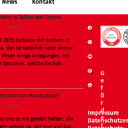
News
Kontakt
dern in Zeiten von Corona
a
Allgemein
il 2020 Zuhause mit Kindern in
a. Das ist natürlich nicht immer
n Ihnen einige Anregungen, vor
n Sprachen, welche Sie sich…
G
e
f
ö
Mehrzahl von Mundschutz?
r
a
Allgemein
d
Impressum
e
ir uns so nie gestellt hätten, die
Datenschutze
r
ehr aktuell ist. Wir sind auf das