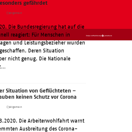
esonders gefährdet
a
Allgemein
20. Die Bundesregierung hat auf die
nell reagiert: Für Menschen in
tlagen und Leistungsbezieher wurden
geschaffen. Deren Situation
ber nicht genug. Die Nationale
nz…
r Situation von Geflüchteten –
auben keinen Schutz vor Corona
a
Allgemein
3.2020. Die Arbeiterwohlfahrt warnt
emmten Ausbreitung des Corona-