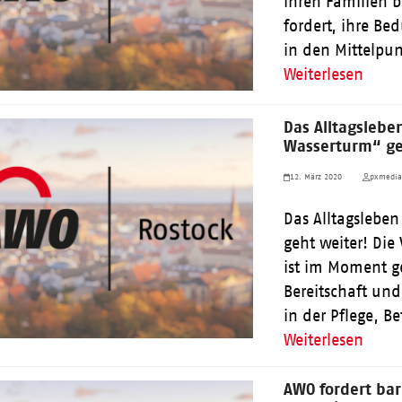
ihren Familien b
fordert, ihre B
in den Mittelpun
Weiterlesen
Das Alltagsleb
Wasserturm“ ge
12. März 2020
pxmedi
Das Alltagslebe
geht weiter! Di
ist im Moment g
Bereitschaft und
in der Pflege, B
Weiterlesen
AWO fordert bar