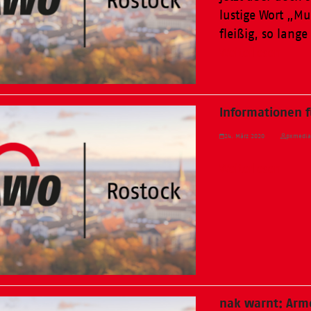
lustige Wort „
fleißig, so lang
Weiterlesen
Informationen f
24. März 2020
pxmedi
Weiterlesen
nak warnt: Arm