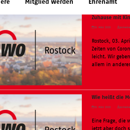
iere
Mitglied werden
Ehrenamt
Zuhause mit Kin
29. März 2020
pxmedi
Rostock, 03. Apr
Zeiten von Coron
leicht. Wir gebe
allem in andere
Weiterlesen
Wie heißt die 
29. März 2020
pxmedi
Eine Frage, die w
jetzt aber doch s