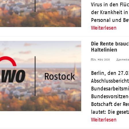
Virus in den Flü
der Krankheit i
Personal und 
Weiterlesen
Die Rente brauc
Haltelinien
24. März 2020
pxmedi
Berlin, den 27.0
Abschlussberich
Bundesarbeitsmin
Bundesvorsitzend
Botschaft der R
lautet: Die gese
Weiterlesen