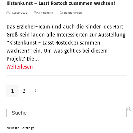
Kistenkunst – Lasst Rostock zusammen wachsen!
7. August 2021
Maik Herfurth
Veranstaltungen
Das Erzieher-Team und auch die Kinder des Hort
Groß Kein laden alle Interessierten zur Ausstellung
"Kistenkunst - Lasst Rostock zusammen
wachsen!" ein. Um was geht es bei diesem
Projekt? Die…
Weiterlesen
Seite
Seite
Vorwärts
1
2
Search
Neueste Beiträge