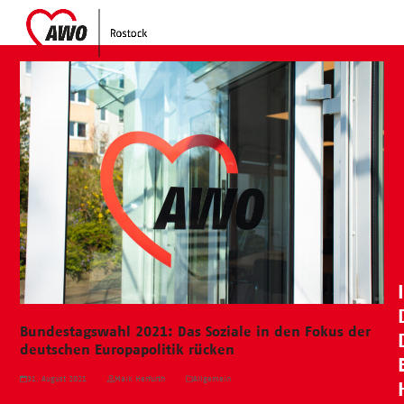
Skip
Open
Close
to
mobile
mobile
content
menu
menu
Bundestagswahl 2021: Das Soziale in den Fokus der
deutschen Europapolitik rücken
31. August 2021
Maik Herfurth
Allgemein