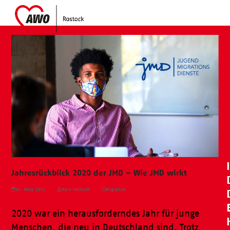
Skip
Open
Close
to
mobile
mobile
content
menu
menu
Jahresrückblick 2020 der JMD – Wie JMD wirkt
31. März 2021
Maik Herfurth
Migration
2020 war ein herausforderndes Jahr für junge
Menschen, die neu in Deutschland sind. Trotz