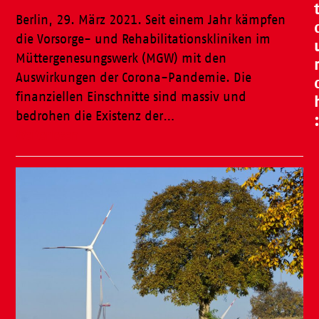
Berlin, 29. März 2021. Seit einem Jahr kämpfen
die Vorsorge- und Rehabilitationskliniken im
Müttergenesungswerk (MGW) mit den
Auswirkungen der Corona-Pandemie. Die
finanziellen Einschnitte sind massiv und
bedrohen die Existenz der…
Weiterlesen