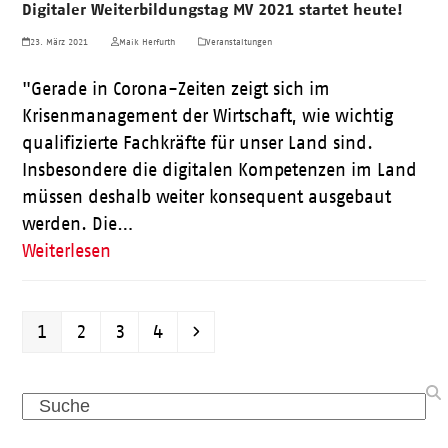
Digitaler Weiterbildungstag MV 2021 startet heute!
23. März 2021
Maik Herfurth
Veranstaltungen
"Gerade in Corona-Zeiten zeigt sich im
Krisenmanagement der Wirtschaft, wie wichtig
qualifizierte Fachkräfte für unser Land sind.
Insbesondere die digitalen Kompetenzen im Land
müssen deshalb weiter konsequent ausgebaut
werden. Die…
Weiterlesen
Seite
Seite
Seite
Seite
Vorwärts
1
2
3
4
Search