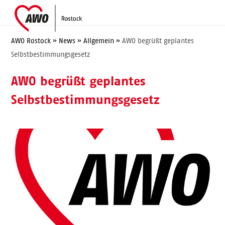
Skip
Open
Close
to
mobile
mobile
content
menu
menu
AWO Rostock
»
News
»
Allgemein
»
AWO begrüßt geplantes
Selbstbestimmungsgesetz
AWO begrüßt geplantes
Selbstbestimmungsgesetz