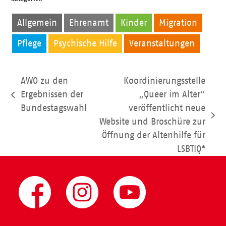
Allgemein
Ehrenamt
Kinder
Migration
Pflege
Psychische Hilfe
Veranstaltungen
AWO zu den
Koordinierungsstelle
Ergebnissen der
„Queer im Alter“
vorheriger
Bundestagswahl
veröffentlicht neue
Beitrag:
Nächster
Website und Broschüre zur
Beitrag:
Öffnung der Altenhilfe für
LSBTIQ*