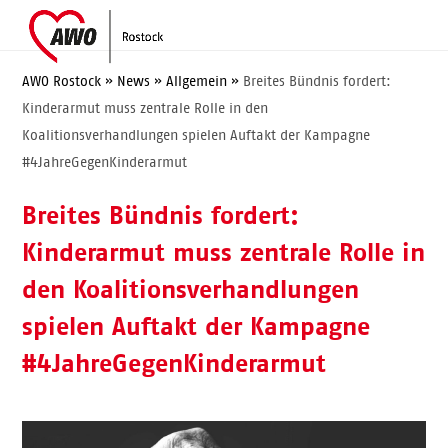
Skip
Open
Close
to
mobile
mobile
content
menu
menu
AWO Rostock
»
News
»
Allgemein
»
Breites Bündnis fordert:
Kinderarmut muss zentrale Rolle in den
Koalitionsverhandlungen spielen Auftakt der Kampagne
#4JahreGegenKinderarmut
Breites Bündnis fordert:
Kinderarmut muss zentrale Rolle in
den Koalitionsverhandlungen
spielen Auftakt der Kampagne
#4JahreGegenKinderarmut