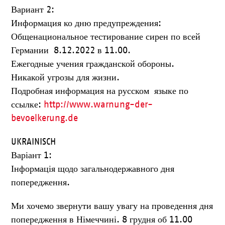
Вариант 2:
Информация ко дню предупреждения:
Общенациональное тестирование сирен по всей
Германии 8.12.2022 в 11.00.
Ежегодные учения гражданской обороны.
Никакой угрозы для жизни.
Подробная информация на русском языке по
ссылке:
http://www.warnung-der-
bevoelkerung.de
UKRAINISCH
Варіант 1:
Інформація щодо загальнодержавного дня
попередження.
Ми хочемо звернути вашу увагу на проведення дня
попередження в Німеччині. 8 грудня об 11.00