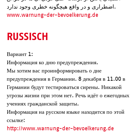
اضطراری و در واقع هیچگونه خطری وجود ندارد.
www.warnung-der-bevoelkerung.de
RUSSISCH
Вариант 1:
Информация ко дню предупреждения.
Мы хотим вас проинформировать о дне
предупреждения в Германии. 8 декабря в 11.00 в
Германии будут тестироваться сирены. Никакой
угрозы жизни при этом нет. Речь идёт о ежегодных
учениях гражданской защиты.
Информация на русском языке находится по этой
ссылке:
http://www.warnung-der-bevoelkerung.de