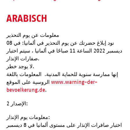
ARABISCH
معلومات عن يوم التحذير
نود إبلاغ حضرتك عن يوم التحذير في ألمانيا: في 08
ديسمبر 2022 الساعة 11 صباحًا في ألمانيا ، سيتم اختبار
صفارات الإنذار.
لا يوجد خطر.
إنها ممارسة سنوية للحماية المدنية. المعلومات باللغة
الروسية على الموقع
www.warning-der-
bevoelkerung.de
.
الإصدار 2:
معلومات يوم الإنذار:
اختبار صافرات الإنذار على مستوى ألمانيا في 8 ديسمبر