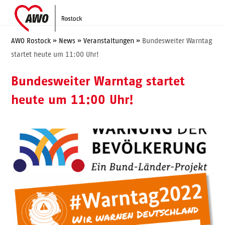
Skip
Open
Close
to
mobile
mobile
content
menu
menu
AWO Rostock
»
News
»
Veranstaltungen
»
Bundesweiter Warntag
startet heute um 11:00 Uhr!
Bundesweiter Warntag startet
heute um 11:00 Uhr!