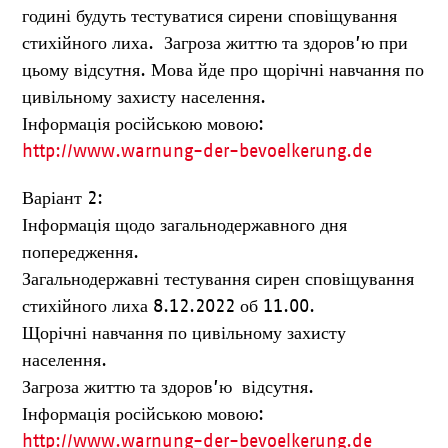
годині будуть тестуватися сирени сповіщування
стихійного лиха. Загроза життю та здоров’ю при
цьому відсутня. Мова йде про щорічні навчання по
цивільному захисту населення.
Інформація російською мовою:
http://www.warnung-der-bevoelkerung.de
Варіант 2:
Інформація щодо загальнодержавного дня
попередження.
Загальнодержавні тестування сирен сповіщування
стихійного лиха 8.12.2022 об 11.00.
Щорічні навчання по цивільному захисту
населення.
Загроза життю та здоров’ю відсутня.
Інформація російською мовою:
http://www.warnung-der-bevoelkerung.de