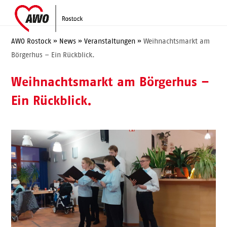
Skip
Open
Close
to
mobile
mobile
content
menu
menu
AWO Rostock
»
News
»
Veranstaltungen
»
Weihnachtsmarkt am
Börgerhus – Ein Rückblick.
Weihnachtsmarkt am Börgerhus –
Ein Rückblick.