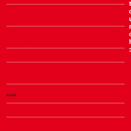
🧸🍂 Familienflohmarkt in der ÖKO Kita
Stadtweide 🍂🧸
Ein Nachmittag voller Meeresluft, Erinnerungen
und Glück
Sommer, Sonne, Slushi
✨ Familiennachmittag in unserer Kita ✨
Kinderhaus am Warnowpark
Archiv
August 2026
Juli 2026