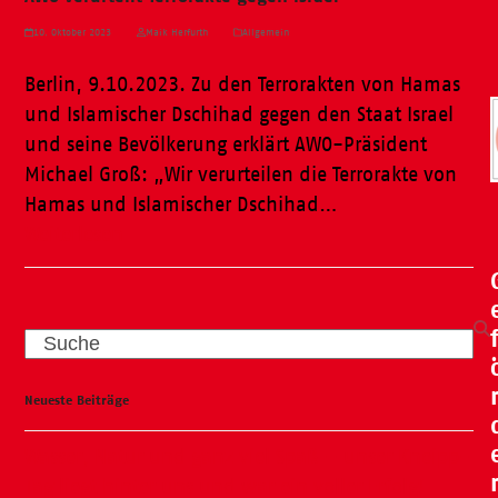
10. Oktober 2023
Maik Herfurth
Allgemein
Berlin, 9.10.2023. Zu den Terrorakten von Hamas
und Islamischer Dschihad gegen den Staat Israel
und seine Bevölkerung erklärt AWO-Präsident
Michael Groß: „Wir verurteilen die Terrorakte von
Hamas und Islamischer Dschihad…
Weiterlesen
Search
Neueste Beiträge
Wasser, Natur und ganz viel Spaß – unser Kneipp-
Tag liegt hinter uns und war ein voller Erfolg!