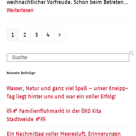
weihnachtlicher Vorfreude. Schon beim Betreten…
Weiterlesen
Seite
Seite
Seite
Seite
Vorwärts
1
2
3
4
Search
Neueste Beiträge
Wasser, Natur und ganz viel Spaß – unser Kneipp-
Tag liegt hinter uns und war ein voller Erfolg!
🧸🍂 Familienflohmarkt in der ÖKO Kita
Stadtweide 🍂🧸
Ein Nachmittag voller Meeresluft, Erinnerungen