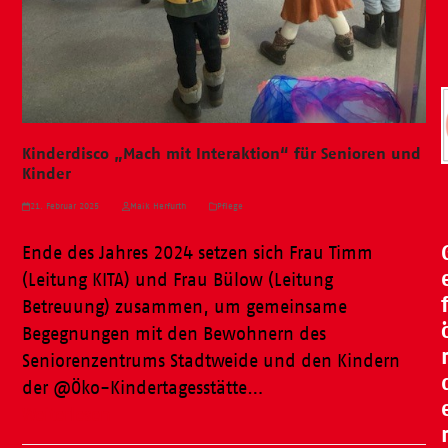
Kinderdisco „Mach mit Interaktion“ für Senioren und
Kinder
21. Februar 2025
Maik Herfurth
Pflege
Ende des Jahres 2024 setzen sich Frau Timm
(Leitung KITA) und Frau Bülow (Leitung
Betreuung) zusammen, um gemeinsame
Begegnungen mit den Bewohnern des
Seniorenzentrums Stadtweide und den Kindern
der @Öko-Kindertagesstätte…
Weiterlesen