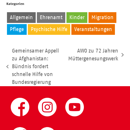
Kategorien
Allgemein
Ehrenamt
Kinder
Migration
Pflege
Psychische Hilfe
Veranstaltungen
Gemeinsamer Appell
AWO zu 72 Jahren
Nächster
zu Afghanistan:
Müttergenesungswerk
Beitrag:
Bündnis fordert
vorheriger
schnelle Hilfe von
Beitrag:
Bundesregierung