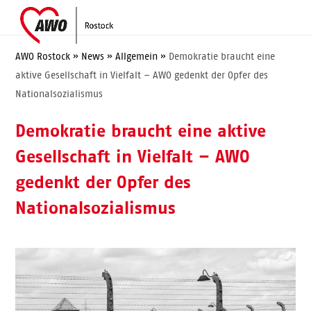
Skip
Open
Close
to
mobile
mobile
content
menu
menu
AWO Rostock
»
News
»
Allgemein
»
Demokratie braucht eine
aktive Gesellschaft in Vielfalt – AWO gedenkt der Opfer des
Nationalsozialismus
Demokratie braucht eine aktive
Gesellschaft in Vielfalt – AWO
gedenkt der Opfer des
Nationalsozialismus