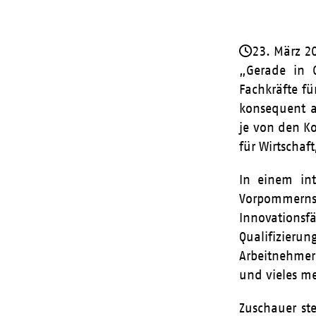
23. März 2
„Gerade in C
Fachkräfte f
konsequent a
je von den Ko
für Wirtschaf
In einem int
Vorpommern
Innovationsf
Qualifizieru
Arbeitnehmeri
und vieles m
Zuschauer ste