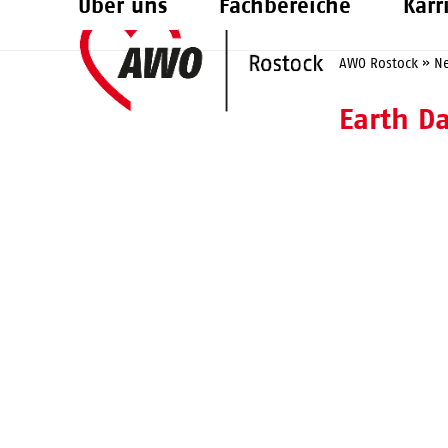
Über uns
Fachbereiche
Karr
Skip
to
AWO Rostock
»
N
content
Earth D