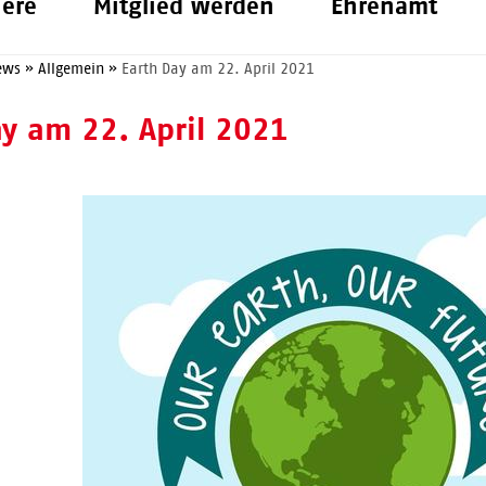
iere
Mitglied werden
Ehrenamt
ews
»
Allgemein
»
Earth Day am 22. April 2021
ay am 22. April 2021