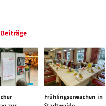
 Beiträge
scher
Frühlingserwachen in
ag zur
Stadtweide