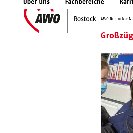
Über uns
Fachbereiche
Karr
Skip
to
AWO Rostock
»
N
content
Großzüg