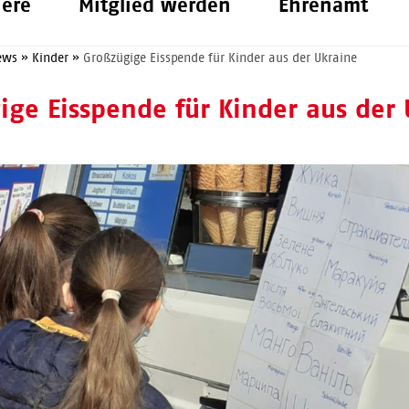
iere
Mitglied werden
Ehrenamt
ews
»
Kinder
»
Großzügige Eisspende für Kinder aus der Ukraine
ige Eisspende für Kinder aus der 