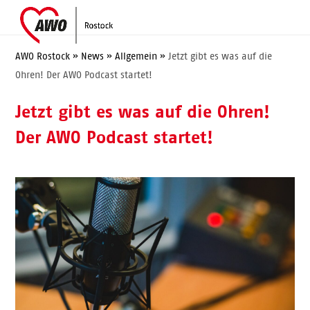
Skip
Open
Close
to
mobile
mobile
content
menu
menu
AWO Rostock
»
News
»
Allgemein
»
Jetzt gibt es was auf die
Ohren! Der AWO Podcast startet!
Jetzt gibt es was auf die Ohren!
Der AWO Podcast startet!