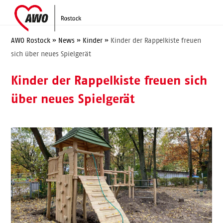
Skip
Open
Close
to
mobile
mobile
content
menu
menu
AWO Rostock
»
News
»
Kinder
»
Kinder der Rappelkiste freuen
sich über neues Spielgerät
Kinder der Rappelkiste freuen sich
über neues Spielgerät