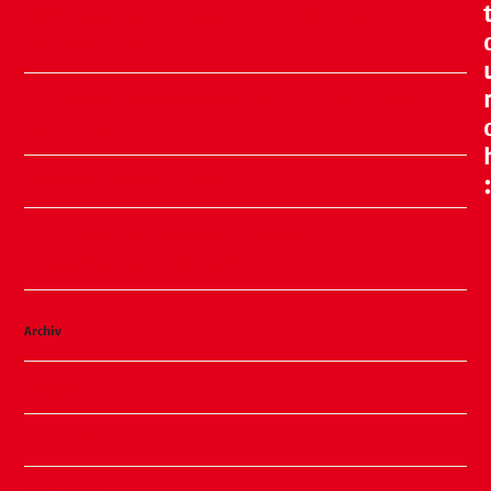
🧸🍂 Familienflohmarkt in der ÖKO Kita
Stadtweide 🍂🧸
Ein Nachmittag voller Meeresluft, Erinnerungen
und Glück
Sommer, Sonne, Slushi
✨ Familiennachmittag in unserer Kita ✨
Kinderhaus am Warnowpark
Archiv
August 2026
Juli 2026