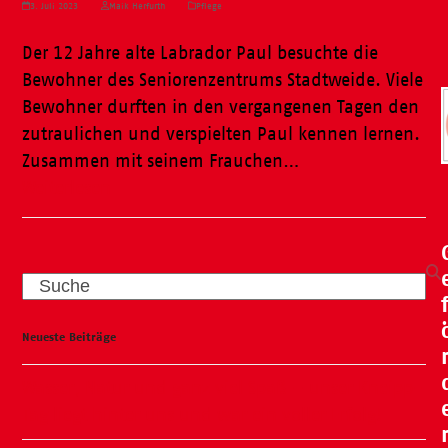
3. Juli 2023
Maik Herfurth
Pflege
Der 12 Jahre alte Labrador Paul besuchte die
Bewohner des Seniorenzentrums Stadtweide. Viele
Bewohner durften in den vergangenen Tagen den
zutraulichen und verspielten Paul kennen lernen.
Zusammen mit seinem Frauchen…
Weiterlesen
Search
Neueste Beiträge
Wasser, Natur und ganz viel Spaß – unser Kneipp-
Tag liegt hinter uns und war ein voller Erfolg!