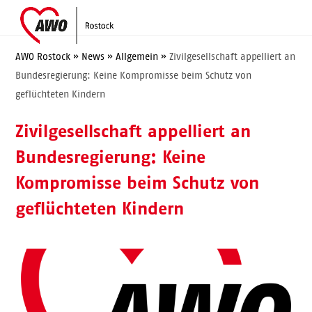
Skip
Open
Close
to
mobile
mobile
content
menu
menu
AWO Rostock
»
News
»
Allgemein
»
Zivilgesellschaft appelliert an
Bundesregierung: Keine Kompromisse beim Schutz von
geflüchteten Kindern
Zivilgesellschaft appelliert an
Bundesregierung: Keine
Kompromisse beim Schutz von
geflüchteten Kindern