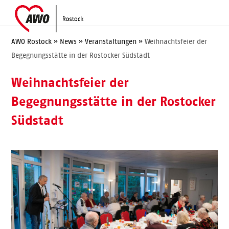
Skip
Open
Close
to
mobile
mobile
content
menu
menu
AWO Rostock
»
News
»
Veranstaltungen
»
Weihnachtsfeier der
Begegnungsstätte in der Rostocker Südstadt
Weihnachtsfeier der
Begegnungsstätte in der Rostocker
Südstadt