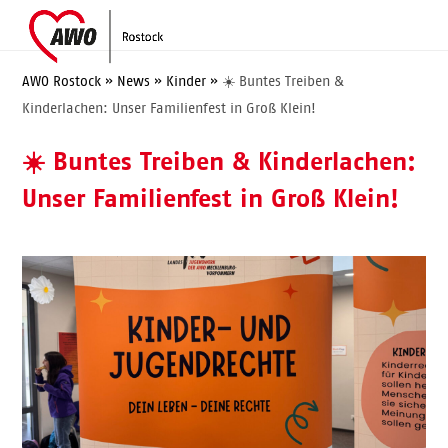
Skip
Open
Close
to
mobile
mobile
content
menu
menu
AWO Rostock
»
News
»
Kinder
»
☀️ Buntes Treiben &
Kinderlachen: Unser Familienfest in Groß Klein!
☀️ Buntes Treiben & Kinderlachen:
Unser Familienfest in Groß Klein!