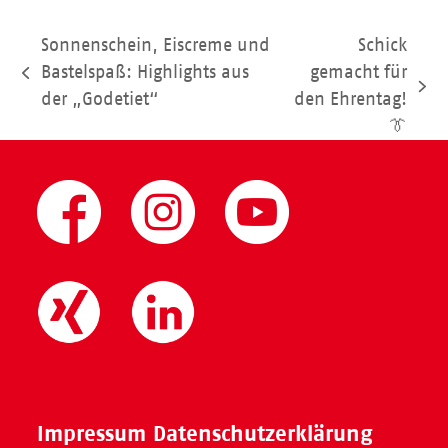
Sonnenschein, Eiscreme und
Schick
Bastelspaß: Highlights aus
gemacht für
vorheriger
Nächster
der „Godetiet“
den Ehrentag!
Beitrag:
Beitrag:
👔
Impressum
Datenschutzerklärung