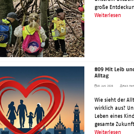
große Entdecku
Weiterlesen
#09 Mit Leib un
Alltag
18. Juni 2026
Maik Herf
Wie sieht der All
wirklich aus? U
Leben eines Kind
gesamte Zukunft
Weiterlesen