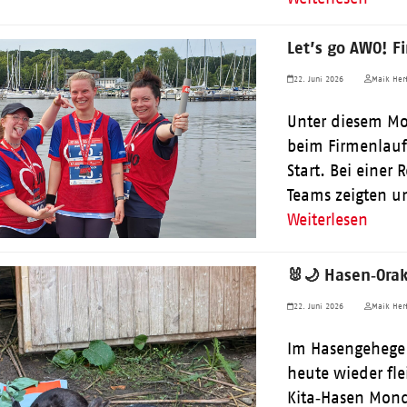
Let’s go AWO! F
22. Juni 2026
Maik Herf
Unter diesem Mo
beim Firmenlauf
Start. Bei einer
Teams zeigten u
Weiterlesen
🐰🌙 Hasen‑Orak
22. Juni 2026
Maik Herf
Im Hasengehege 
heute wieder fle
Kita‑Hasen Mond