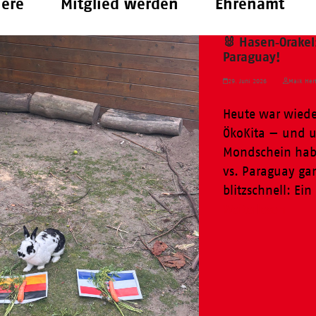
iere
Mitglied werden
Ehrenamt
🐰 Hasen‑Orakel
Paraguay!
29. Juni 2026
Maik Herf
Heute war wiede
ÖkoKita — und u
Mondschein hab
vs. Paraguay ga
blitzschnell: Ei
Weiterlesen