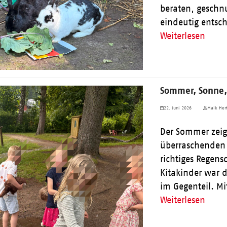
beraten, geschn
eindeutig entsc
Weiterlesen
Sommer, Sonne,
22. Juni 2026
Maik Herf
Der Sommer zeigt
überraschenden S
richtiges Regens
Kitakinder war d
im Gegenteil. M
Weiterlesen