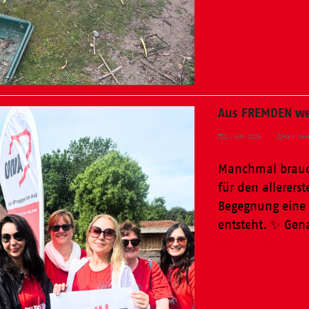
Aus FREMDEN we
22. Juni 2026
Maik Herf
Manchmal brauch
für den allererst
Begegnung eine 
entsteht. ✨ Gen
Weiterlesen