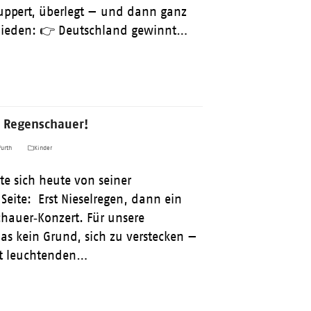
uppert, überlegt — und dann ganz
hieden: 👉 Deutschland gewinnt…
 Regenschauer!
urth
Kinder
e sich heute von seiner
eite: Erst Nieselregen, dann ein
chauer‑Konzert. Für unsere
as kein Grund, sich zu verstecken —
it leuchtenden…