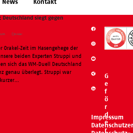
News
Kontakt
: Deutschland siegt gegen
urth
Kinder
r Orakel‑Zeit im Hasengehege der
nsere beiden Experten Struppi und
en sich das WM‑Duell Deutschland
nz genau überlegt. Struppi war
G
n kurzer…
e
f
ö
r
d
Impressum
e
Datenschutze
r