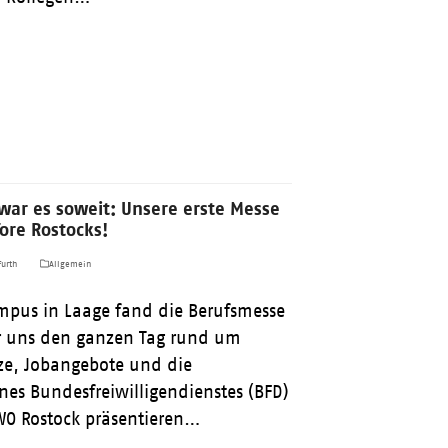
 war es soweit: Unsere erste Messe
ore Rostocks!
urth
Allgemein
pus in Laage fand die Berufsmesse
wir uns den ganzen Tag rund um
ze, Jobangebote und die
nes Bundesfreiwilligendienstes (BFD)
WO Rostock präsentieren…