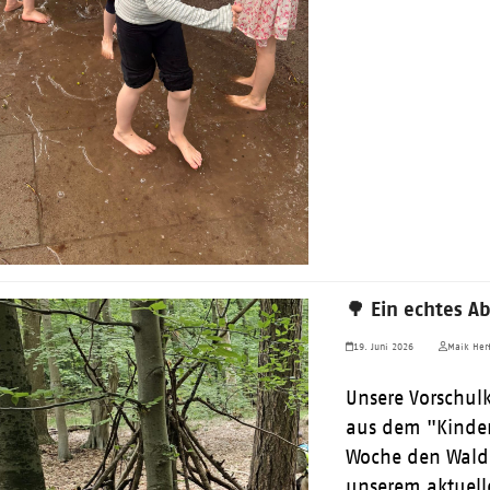
🌳 Ein echtes A
19. Juni 2026
Maik Herf
Unsere Vorschul
aus dem "Kinde
Woche den Wald 
unserem aktuell