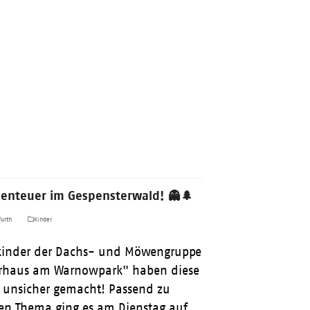
benteuer im Gespensterwald! 👻🌲
urth
Kinder
kinder der Dachs- und Möwengruppe
rhaus am Warnowpark" haben diese
unsicher gemacht! Passend zu
en Thema ging es am Dienstag auf