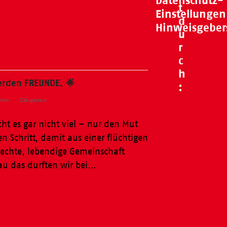
Datenschutz-
t
Einstellungen
d
Hinweisgeber
u
r
c
h
rden FREUNDE. 🌟
:
urth
Allgemein
t es gar nicht viel – nur den Mut
en Schritt, damit aus einer flüchtigen
echte, lebendige Gemeinschaft
au das durften wir bei…