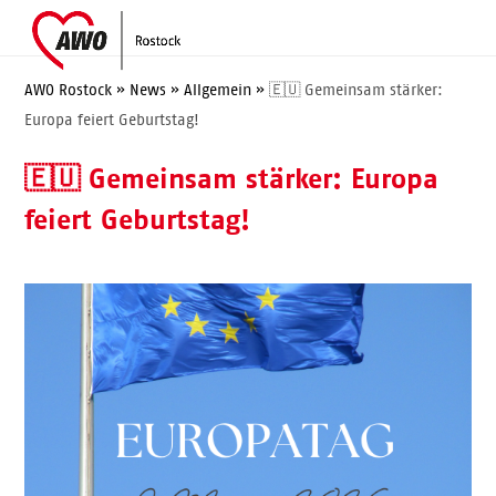
Skip
Open
Close
to
mobile
mobile
content
menu
menu
AWO Rostock
»
News
»
Allgemein
»
🇪🇺 Gemeinsam stärker:
Europa feiert Geburtstag!
🇪🇺 Gemeinsam stärker: Europa
feiert Geburtstag!