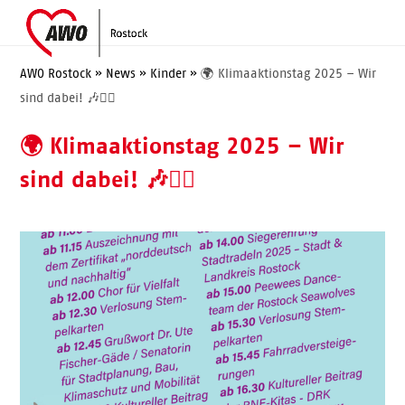
Skip
Open
Close
to
mobile
mobile
content
menu
menu
AWO Rostock
»
News
»
Kinder
»
🌍 Klimaaktionstag 2025 – Wir
sind dabei! 🎶🚴‍♂️
🌍 Klimaaktionstag 2025 – Wir
sind dabei! 🎶🚴‍♂️