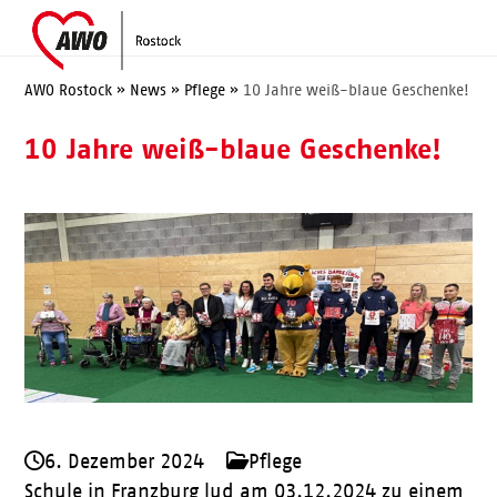
Skip
Open
Close
to
mobile
mobile
content
menu
menu
AWO Rostock
»
News
»
Pflege
»
10 Jahre weiß-blaue Geschenke!
10 Jahre weiß-blaue Geschenke!
6. Dezember 2024
Pflege
Schule in Franzburg lud am 03.12.2024 zu einem