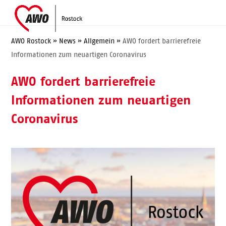
Skip
Open
Close
to
mobile
mobile
content
menu
menu
AWO Rostock
»
News
»
Allgemein
»
AWO fordert barrierefreie
Informationen zum neuartigen Coronavirus
AWO fordert barrierefreie
Informationen zum neuartigen
Coronavirus