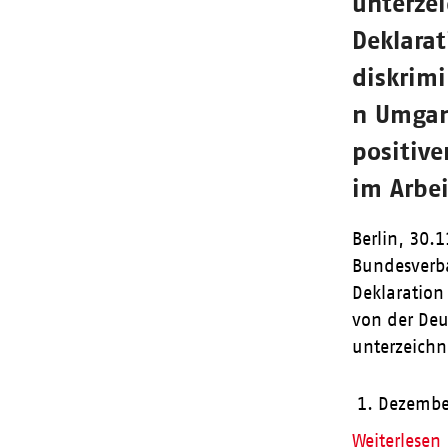
unterzei
Deklarat
diskrimi
n Umgan
positiv
im Arbe
Berlin, 30.
Bundesverba
Deklaration 
von der Deu
unterzeich
1. Dezembe
Weiterlesen