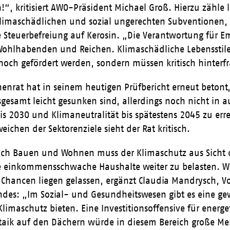
“, kritisiert AWO-Präsident Michael Groß. Hierzu zähle 
limaschädlichen und sozial ungerechten Subventionen, 
 Steuerbefreiung auf Kerosin. „Die Verantwortung für Em
 Wohlhabenden und Reichen. Klimaschädliche Lebensstile
noch gefördert werden, sondern müssen kritisch hinterfr
nenrat hat in seinem heutigen Prüfbericht erneut betont
sgesamt leicht gesunken sind, allerdings noch nicht in
bis 2030 und Klimaneutralität bis spätestens 2045 zu er
eichen der Sektorenziele sieht der Rat kritisch.
ich Bauen und Wohnen muss der Klimaschutz aus Sicht 
 einkommensschwache Haushalte weiter zu belasten. Wi
 Chancen liegen gelassen, ergänzt Claudia Mandrysch, V
des: „Im Sozial- und Gesundheitswesen gibt es eine gew
 Klimaschutz bieten. Eine Investitionsoffensive für ene
taik auf den Dächern würde in diesem Bereich große M