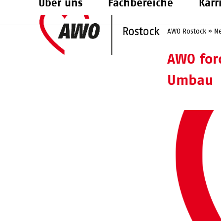
Über uns
Fachbereiche
Karr
Skip
to
AWO Rostock
»
N
content
AWO for
Umbau