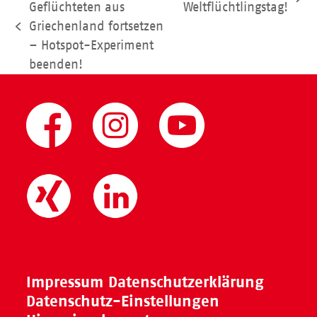
Nächster
Geflüchteten aus
Weltflüchtlingstag!
Beitrag:
Griechenland fortsetzen
vorheriger
– Hotspot-Experiment
Beitrag:
beenden!
Impressum
Datenschutzerklärung
Datenschutz-Einstellungen