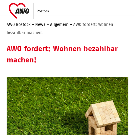
Skip
Open
Close
to
mobile
mobile
content
menu
menu
AWO Rostock
»
News
»
Allgemein
»
AWO fordert: Wohnen
bezahlbar machen!
AWO fordert: Wohnen bezahlbar
machen!