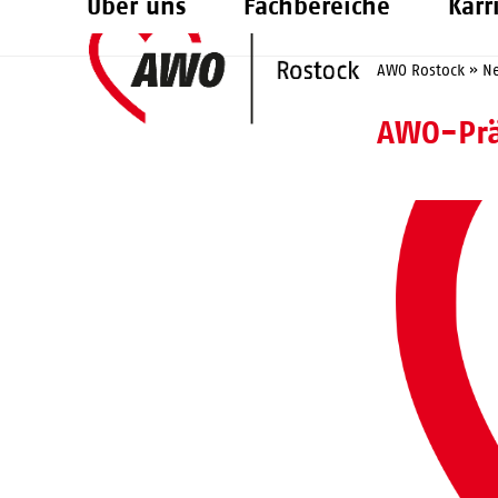
Über uns
Fachbereiche
Karr
Skip
to
AWO Rostock
»
N
content
AWO-Prä