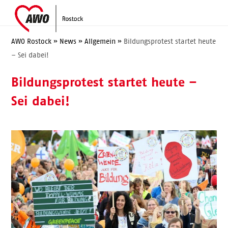
Skip
Open
Close
to
mobile
mobile
content
menu
menu
AWO Rostock
»
News
»
Allgemein
»
Bildungsprotest startet heute
– Sei dabei!
Bildungsprotest startet heute –
Sei dabei!