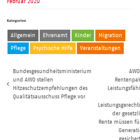
Februar 2020
Kategorien
Allgemein
Ehrenamt
Kinder
Migration
Pflege
Psychische Hilfe
Veranstaltungen
Bundesgesundheitsministerium
AWO
und AWO stellen
Rentenpake
vorheriger
Hitzeschutzempfehlungen des
Leistungsfähi
Beitrag:
Qualitätsausschuss Pflege vor
Leistungsgerechti
Nächster
der gesetzl
Beitrag:
Rente müssen für
Generat
gesicher