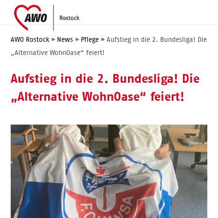
Skip
Open
Close
to
mobile
mobile
content
menu
menu
AWO Rostock
»
News
»
Pflege
»
Aufstieg in die 2. Bundesliga! Die
„Alternative WohnOase“ feiert!
Aufstieg in die 2. Bundesliga! Die
„Alternative WohnOase“ feiert!