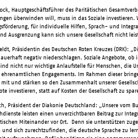
ock, Hauptgeschäftsführer des Paritätischen Gesamtverb
ungen überwinden will, muss in das Soziale investieren.
sförderung, für individuelle Hilfen, Sprach- und Integrat
nd Ausgrenzung kann sich unsere Gesellschaft nicht leis
eldt, Präsidentin des Deutschen Roten Kreuzes (DRK): „D
auerhaft negativ niederschlagen. Soziale Angebote, ob 
sind nicht nur wichtige Anlaufstelle für Menschen, die 
s ehrenamtlichen Engagements. Im Rahmen dieser bringe
mit und stärken so den Zusammenhalt unserer Gesellscha
ote investieren, statt auf Kosten der Gesellschaft zu spar
ch, Präsident der Diakonie Deutschland: „Unsere vom B
hdienste leisten einen unverzichtbaren Beitrag zur Inte
ischen Miteinander vor Ort. Denn sie unterstützen zug
nd sich zurechtzufinden, die deutsche Sprache zu ler