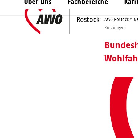
Über uns
Fachbereiche
Karr
Skip
to
AWO Rostock
»
N
content
Kürzungen
Bundesh
Wohlfah