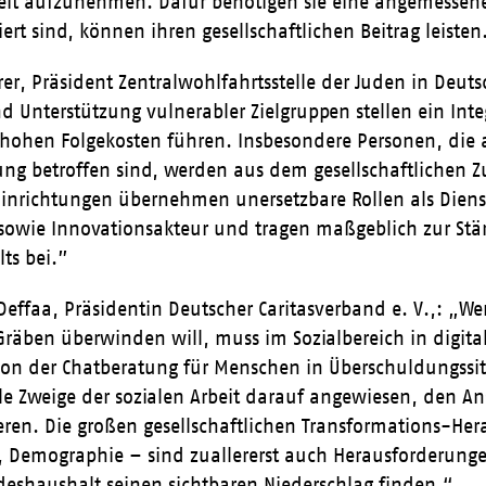
beit aufzunehmen. Dafür benötigen sie eine angemessene
iert sind, können ihren gesellschaftlichen Beitrag leisten
r, Präsident Zentralwohlfahrtsstelle der Juden in Deut
d Unterstützung vulnerabler Zielgruppen stellen ein In
u hohen Folgekosten führen. Insbesondere Personen, di
ung betroffen sind, werden aus dem gesellschaftlichen
inrichtungen übernehmen unersetzbare Rollen als Diens
sowie Innovationsakteur und tragen maßgeblich zur Stär
s bei.”
effaa, Präsidentin Deutscher Caritasverband e. V.,: „Wer
Gräben überwinden will, muss im Sozialbereich in digita
n der Chatberatung für Menschen in Überschuldungssitu
lle Zweige der sozialen Arbeit darauf angewiesen, den An
ieren. Die großen gesellschaftlichen Transformations-Her
Demographie – sind zuallererst auch Herausforderungen 
eshaushalt seinen sichtbaren Niederschlag finden.“