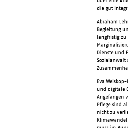
oder eine Ar
die gut integr
Abraham Lehre
Begleitung un
langfristig z
Marginalisier
Dienste und E
Sozialanwalt 
Zusammenhalt
Eva Welskop-D
und digitale 
Angefangen vo
Pflege sind a
nicht zu verl
Klimawandel, 
muss im Bund