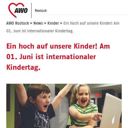
Skip
Open
Close
to
mobile
mobile
content
menu
menu
AWO Rostock
»
News
»
Kinder
»
Ein hoch auf unsere Kinder! Am
01. Juni ist internationaler Kindertag.
Ein hoch auf unsere Kinder! Am
01. Juni ist internationaler
Kindertag.