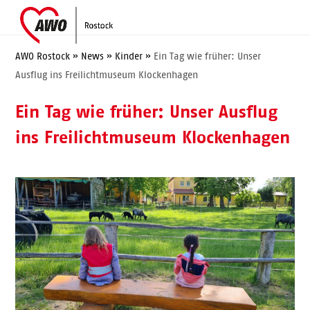
Skip
Open
Close
to
mobile
mobile
content
menu
menu
AWO Rostock
»
News
»
Kinder
»
Ein Tag wie früher: Unser
Ausflug ins Freilichtmuseum Klockenhagen
Ein Tag wie früher: Unser Ausflug
ins Freilichtmuseum Klockenhagen