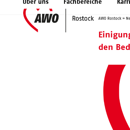
Über uns
Fachbereiche
Karr
Skip
to
AWO Rostock
»
N
content
Einigun
den Bed