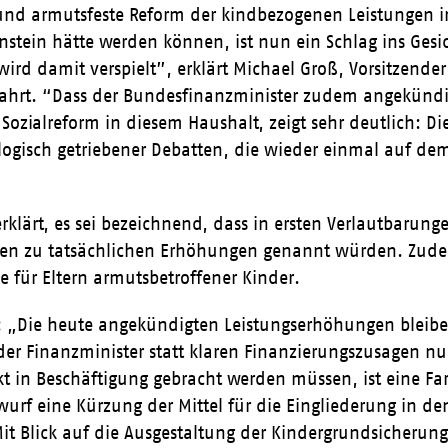
nd armutsfeste Reform der kindbezogenen Leistungen
nstein hätte werden können, ist nun ein Schlag ins Gesi
 wird damit verspielt”, erklärt Michael Groß, Vorsitzende
ahrt. “Dass der Bundesfinanzminister zudem angekündigt 
 Sozialreform in diesem Haushalt, zeigt sehr deutlich: D
ologisch getriebener Debatten, die wieder einmal auf d
rklärt, es sei bezeichnend, dass in ersten Verlautbarung
en zu tatsächlichen Erhöhungen genannt würden. Zudem 
e für Eltern armutsbetroffener Kinder.
: „Die heute angekündigten Leistungserhöhungen bleibe
der Finanzminister statt klaren Finanzierungszusagen n
rkt in Beschäftigung gebracht werden müssen, ist eine Far
urf eine Kürzung der Mittel für die Eingliederung in den
 Blick auf die Ausgestaltung der Kindergrundsicherung 