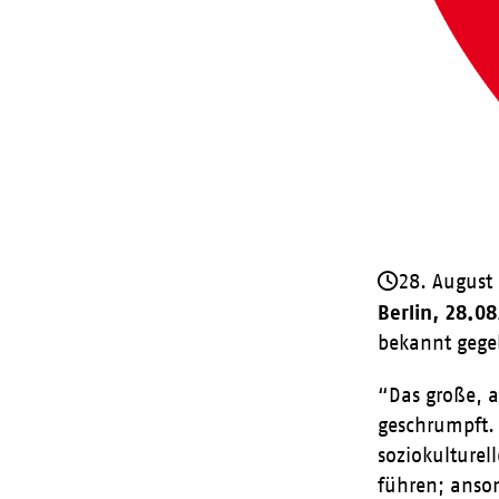
28. August
Berlin, 28.0
bekannt gege
“Das große, a
geschrumpft. 
soziokulture
führen; anso