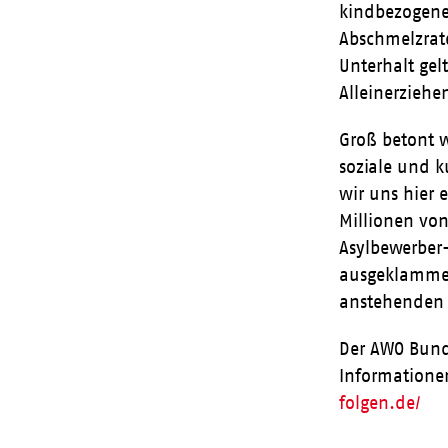
kindbezogene
Abschmelzrat
Unterhalt gel
Alleinerzieh
Groß betont w
soziale und k
wir uns hier 
Millionen vo
Asylbewerber
ausgeklammert
anstehenden 
Der AWO Bund
Informatione
folgen.de/