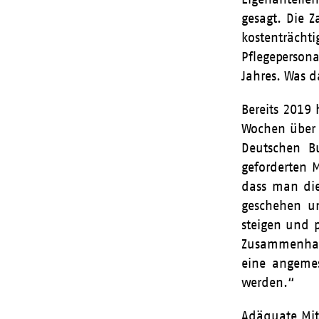
gesagt. Die Z
kostenträch
Pflegeperson
Jahres. Was d
Bereits 2019 
Wochen über 
Deutschen Bu
geforderten 
dass man die
geschehen un
steigen und 
Zusammenhang
eine angemes
werden.“
Adäquate Mitt