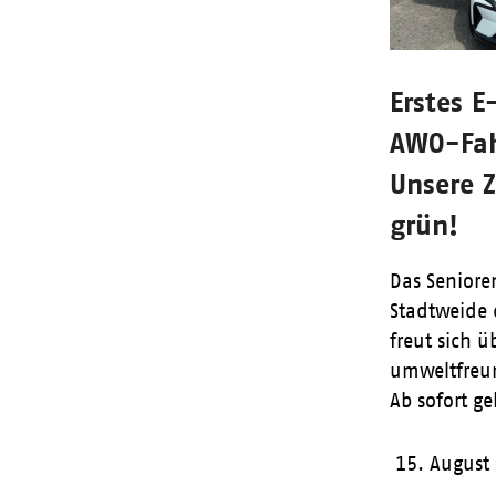
Erstes E
AWO-Fah
Unsere Z
grün!
Das Senior
Stadtweide 
freut sich ü
umweltfreu
Ab sofort g
15. August