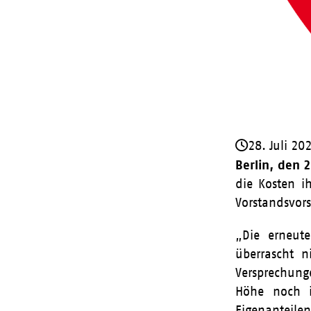
28. Juli 20
Berlin, den 
die Kosten i
Vorstandsvor
„Die erneute
überrascht 
Versprechunge
Höhe noch i
Eigenanteilen