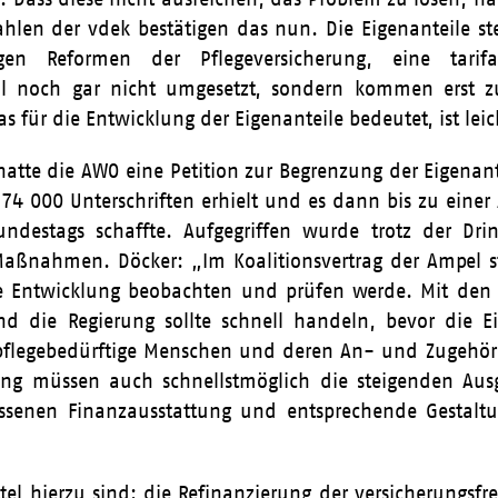
ahlen der vdek bestätigen das nun. Die Eigenanteile ste
tigen Reformen der Pflegeversicherung, eine tar
al noch gar nicht umgesetzt, sondern kommen erst z
as für die Entwicklung der Eigenanteile bedeutet, ist le
hatte die AWO eine Petition zur Begrenzung der Eigenant
74 000 Unterschriften erhielt und es dann bis zu einer
ndestags schaffte. Aufgegriffen wurde trotz der Drin
Maßnahmen. Döcker: „Im Koalitionsvertrag der Ampel st
 Entwicklung beobachten und prüfen werde. Mit den D
d die Regierung sollte schnell handeln, bevor die Ei
pflegebedürftige Menschen und deren An- und Zugehöri
 müssen auch schnellstmöglich die steigenden Ausg
senen Finanzausstattung und entsprechende Gestaltun
el hierzu sind: die Refinanzierung der versicherungsf