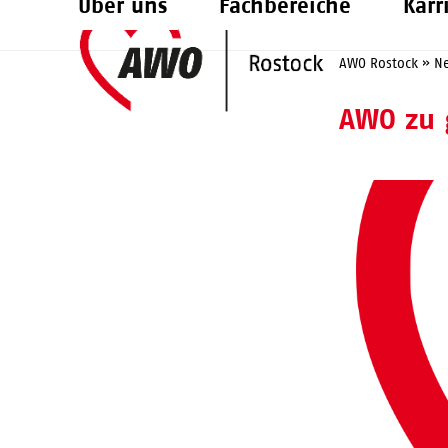
Über uns
Fachbereiche
Karr
Skip
to
AWO Rostock
»
N
content
AWO zu 