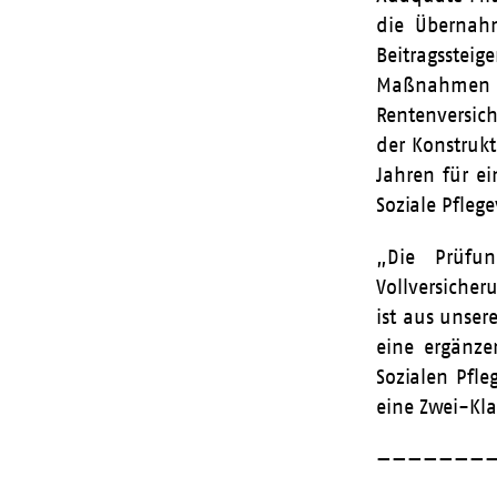
die Übernahm
Beitragsstei
Maßnahmen no
Rentenversic
der Konstrukt
Jahren für e
Soziale Pfleg
„Die Prüfun
Vollversicher
ist aus unser
eine ergänze
Sozialen Pfle
eine Zwei-Kla
———————