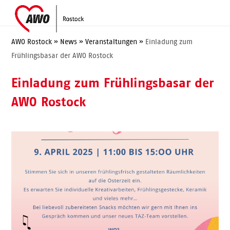
Skip
Open
Close
to
mobile
mobile
content
menu
menu
AWO Rostock
»
News
»
Veranstaltungen
»
Einladung zum
Frühlingsbasar der AWO Rostock
Einladung zum Frühlingsbasar der
AWO Rostock