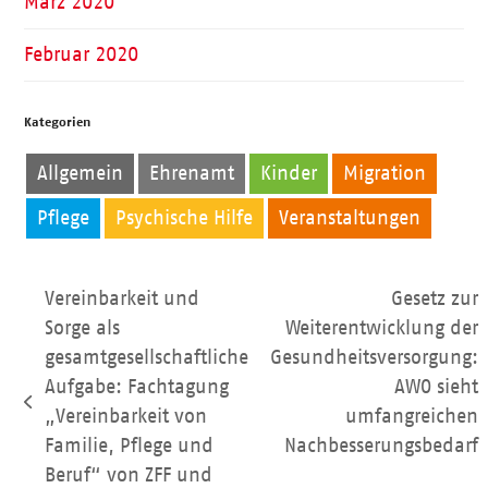
März 2020
Februar 2020
Kategorien
Allgemein
Ehrenamt
Kinder
Migration
Pflege
Psychische Hilfe
Veranstaltungen
Vereinbarkeit und
Gesetz zur
Sorge als
Weiterentwicklung der
gesamtgesellschaftliche
Gesundheitsversorgung:
Nächster
Aufgabe: Fachtagung
AWO sieht
vorheriger
Beitrag:
„Vereinbarkeit von
umfangreichen
Beitrag:
Familie, Pflege und
Nachbesserungsbedarf
Beruf“ von ZFF und