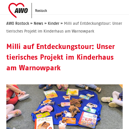
Skip
Open
Close
to
mobile
mobile
content
menu
menu
AWO Rostock
»
News
»
Kinder
»
Milli auf Entdeckungstour: Unser
tierisches Projekt im Kinderhaus am Warnowpark
Milli auf Entdeckungstour: Unser
tierisches Projekt im Kinderhaus
am Warnowpark