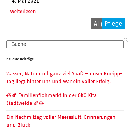
4. Mai 2021
Weiterlesen
Allgemein
Allgemein
Pflege
Search
Neueste Beiträge
Wasser, Natur und ganz viel Spaß – unser Kneipp-
Tag liegt hinter uns und war ein voller Erfolg!
🧸🍂 Familienflohmarkt in der ÖKO Kita
Stadtweide 🍂🧸
Ein Nachmittag voller Meeresluft, Erinnerungen
und Glück