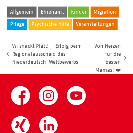
Allgemein
Ehrenamt
Kinder
Migration
Pflege
Psychische Hilfe
Veranstaltungen
Wi snackt Platt! – Erfolg beim
Von Herzen
Regionalausscheid des
für die
vorheriger
Nächster
Niederdeutsch-Wettbewerbs
besten
Beitrag:
Beitrag:
Mamas! ❤️