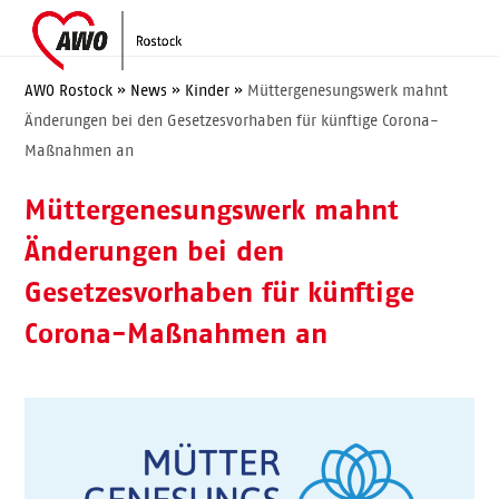
Skip
Open
Close
to
mobile
mobile
content
menu
menu
AWO Rostock
»
News
»
Kinder
»
Müttergenesungswerk mahnt
Änderungen bei den Gesetzesvorhaben für künftige Corona-
Maßnahmen an
Müttergenesungswerk mahnt
Änderungen bei den
Gesetzesvorhaben für künftige
Corona-Maßnahmen an